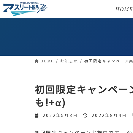
コ
ナ
HOME
ン
ビ
テ
ゲ
ン
ー
ツ
シ
へ
ョ
ス
ン
HOME
お知らせ
初回限定キャンペーン実
キ
に
ッ
移
プ
動
初回限定キャンペー
も!+α)
最
2022年5月3日
2022年8月4日
終
更
初回限定キャンペーン実施中です。 