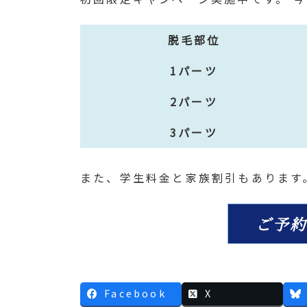
新
日
脱毛部位
時
:
1パーツ
2パーツ
3パーツ
また、学生料金と家族割引もあります
ご予
Facebook
X